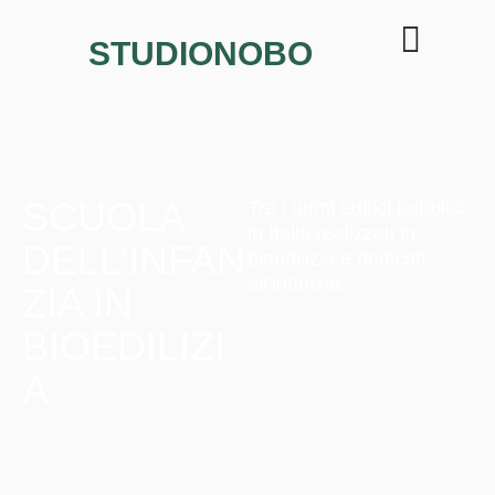
STUDIONOBO
SCUOLA
Tra i primi edifici pubblici
in Italia realizzati in
DELL’INFAN
bioedilizia e dedicati
all’infanzia.
ZIA IN
BIOEDILIZI
A