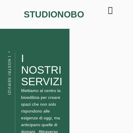
STUDIONOBO
I
I NOSTRI SERVIZI
NOSTRI
SERVIZI
Mettiamo al centro la
bioedilizia per creare
spazi che non solo
rispondono alle
esigenze di oggi, ma
anticipano quelle di
domani. Attraverso