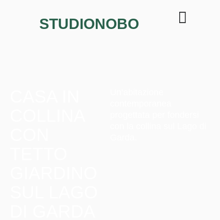
STUDIONOBO
CASA IN
Un’abitazione
contemporanea
COLLINA
progettata per fondersi
con la collina sul Lago di
CON
Garda.
TETTO
GIARDINO
SUL LAGO
DI GARDA