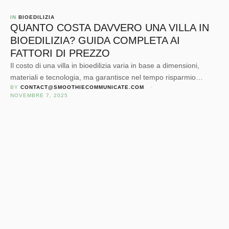
IN 
BIOEDILIZIA
QUANTO COSTA DAVVERO UNA VILLA IN
BIOEDILIZIA? GUIDA COMPLETA AI
FATTORI DI PREZZO
Il costo di una villa in bioedilizia varia in base a dimensioni,
materiali e tecnologia, ma garantisce nel tempo risparmio
BY 
CONTACT@SMOOTHIECOMMUNICATE.COM
 · 
energetico, comfort e valore sostenibile.
NOVEMBRE 7, 2025