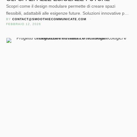
Scopri come il design modulare permette di creare spazi
flessibili, adattabili alle esigenze future. Soluzioni innovative per
BY 
CONTACT@SMOOTHIECOMMUNICATE.COM
 · 
architetti, imprese e progettisti che vogliono efficienza,
FEBBRAIO 12, 2026
sostenibilità e comfort.