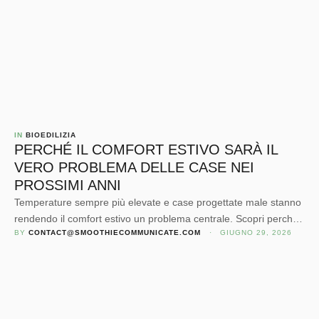
IN 
BIOEDILIZIA
PERCHÉ IL COMFORT ESTIVO SARÀ IL
VERO PROBLEMA DELLE CASE NEI
PROSSIMI ANNI
Temperature sempre più elevate e case progettate male stanno
rendendo il comfort estivo un problema centrale. Scopri perché
BY 
CONTACT@SMOOTHIECOMMUNICATE.COM
 · 
GIUGNO 29, 2026
progettare pensando al clima futuro farà la differenza.