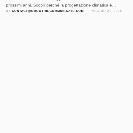
prossimi anni. Scopri perché la progettazione climatica è
BY 
CONTACT@SMOOTHIECOMMUNICATE.COM
 · 
MAGGIO 21, 2026
fondamentale per comfort, efficienza e valore nel tempo.