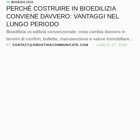
IN 
BIOEDILIZIA
PERCHÉ COSTRUIRE IN BIOEDILIZIA
CONVIENE DAVVERO: VANTAGGI NEL
LUNGO PERIODO
Bioedilizia vs edilizia convenzionale: cosa cambia davvero in
termini di comfort, bollette, manutenzione e valore immobiliare.
BY 
CONTACT@SMOOTHIECOMMUNICATE.COM
 · 
LUGLIO 27, 2026
La guida di Studio Nobo, 30 anni di progetti reali.