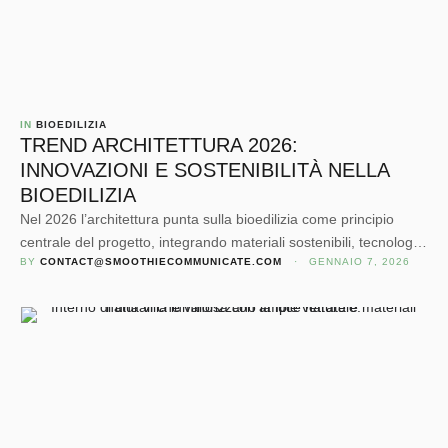
IN 
BIOEDILIZIA
TREND ARCHITETTURA 2026:
INNOVAZIONI E SOSTENIBILITÀ NELLA
BIOEDILIZIA
Nel 2026 l’architettura punta sulla bioedilizia come principio
centrale del progetto, integrando materiali sostenibili, tecnologie
BY 
CONTACT@SMOOTHIECOMMUNICATE.COM
 · 
GENNAIO 7, 2026
smart e design biofilico. L’obiettivo è creare edifici e città
efficienti, rigenerative e orientate al benessere, riducendo
l’impatto ambientale lungo tutto il ciclo di vita.