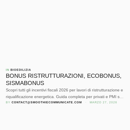
IN 
BIOEDILIZIA
BONUS RISTRUTTURAZIONI, ECOBONUS,
SISMABONUS
Scopri tutti gli incentivi fiscali 2026 per lavori di ristrutturazione e
riqualificazione energetica. Guida completa per privati e PMI su
BY 
CONTACT@SMOOTHIECOMMUNICATE.COM
 · 
MARZO 27, 2026
bonus ristrutturazioni ecobonus e sismabonus, detrazioni,
massimali e come sfruttarli correttamente.