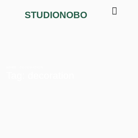
STUDIONOBO
HOME
·
DECORATION
Tag:
decoration