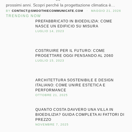
prossimi anni. Scopri perché la progettazione climatica è
BY 
CONTACT@SMOOTHIECOMMUNICATE.COM
 · 
MAGGIO 21, 2026
fondamentale per comfort, efficienza e valore nel tempo.
TRENDING NOW
PREFABBRICATO IN BIOEDILIZIA: COME
NASCE UN EDIFICIO SU MISURA
LUGLIO 14, 2023
COSTRUIRE PER IL FUTURO: COME
PROGETTARE OGGI PENSANDO AL 2060
LUGLIO 15, 2023
ARCHITETTURA SOSTENIBILE E DESIGN
ITALIANO: COME UNIRE ESTETICA E
PERFORMANCE
OTTOBRE 21, 2025
QUANTO COSTA DAVVERO UNA VILLA IN
BIOEDILIZIA? GUIDA COMPLETA AI FATTORI DI
PREZZO
NOVEMBRE 7, 2025