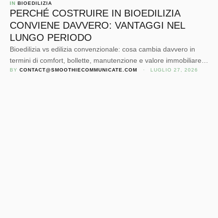
IN 
BIOEDILIZIA
PERCHÉ COSTRUIRE IN BIOEDILIZIA
CONVIENE DAVVERO: VANTAGGI NEL
LUNGO PERIODO
Bioedilizia vs edilizia convenzionale: cosa cambia davvero in
termini di comfort, bollette, manutenzione e valore immobiliare.
BY 
CONTACT@SMOOTHIECOMMUNICATE.COM
 · 
LUGLIO 27, 2026
La guida di Studio Nobo, 30 anni di progetti reali.