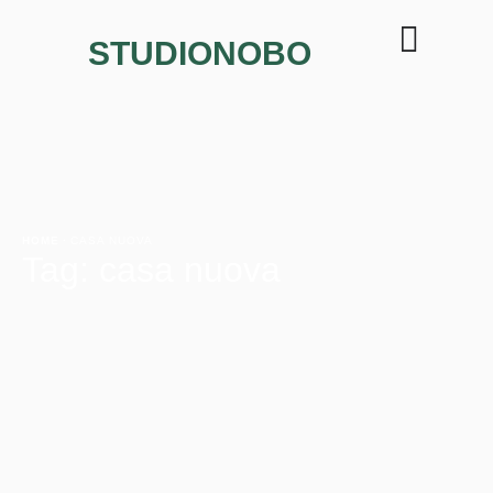
STUDIONOBO
HOME
·
CASA NUOVA
Tag:
casa nuova