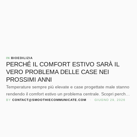
IN 
BIOEDILIZIA
PERCHÉ IL COMFORT ESTIVO SARÀ IL
VERO PROBLEMA DELLE CASE NEI
PROSSIMI ANNI
Temperature sempre più elevate e case progettate male stanno
rendendo il comfort estivo un problema centrale. Scopri perché
BY 
CONTACT@SMOOTHIECOMMUNICATE.COM
 · 
GIUGNO 29, 2026
progettare pensando al clima futuro farà la differenza.